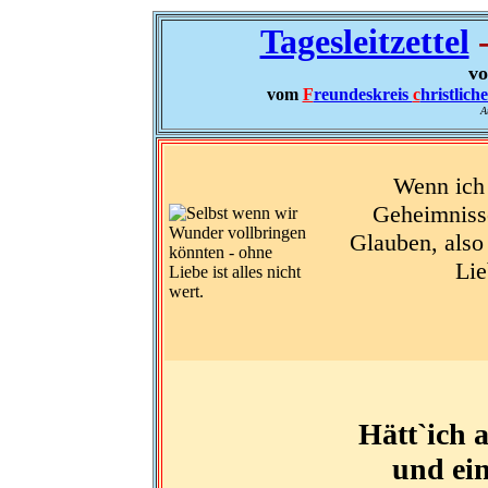
Tagesleitzettel
-
vo
vom
F
reundeskreis
c
hristlich
A
Wenn ich 
Geheimnisse
Glauben, also 
Lie
Hätt`ich 
und ei