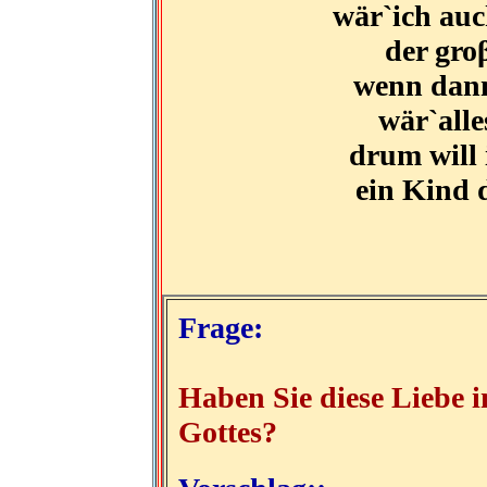
wär`ich auc
der gro
wenn dann 
wär`alle
drum will 
ein Kind d
Frage:
Haben Sie diese Liebe i
Gottes?