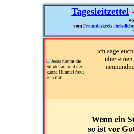
Tagesleitzettel
-
vo
vom
F
reundeskreis
c
hristlich
A
Ich sage euch
über einen
neunundneu
Wenn ein Sü
so ist vor Go