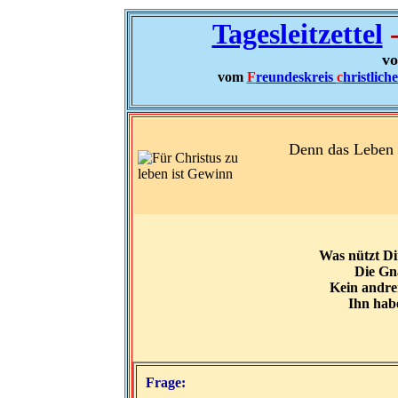
Tagesleitzettel
-
vo
vom
F
reundeskreis
c
hristlich
Denn das Leben i
Was nützt Di
Die Gna
Kein andrer
Ihn hab
Frage: