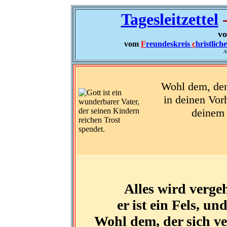
Tagesleitzettel
-
vo
vom
F
reundeskreis
c
hristlich
A
Wohl dem, den 
in deinen Vor
deinem 
Alles wird vergeh
er ist ein Fels, u
Wohl dem, der sich ve