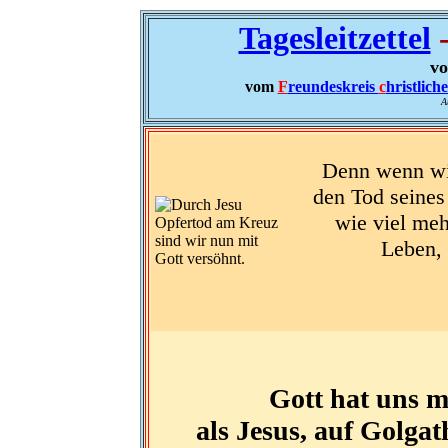
Tagesleitzettel
-
vo
vom
F
reundeskreis
c
hristlich
A
Denn wenn wir
den Tod seines
wie viel meh
Leben, 
Gott hat uns mi
als Jesus, auf Golga