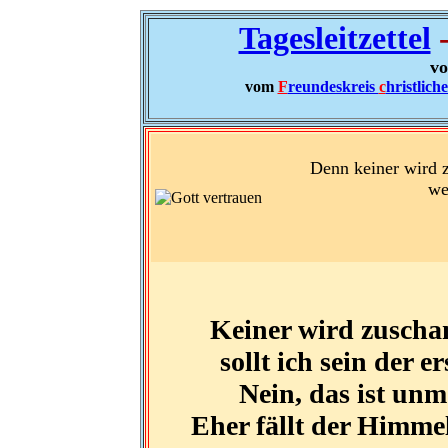
Tagesleitzettel
-
vo
vom
F
reundeskreis
c
hristlich
Denn keiner wird z
we
Keiner wird zuschan
sollt ich sein der 
Nein, das ist unm
Eher fällt der Himmel