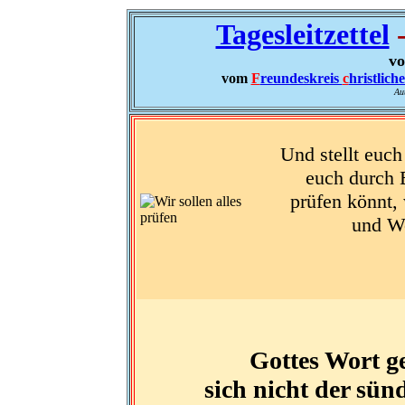
Tagesleitzettel
-
vo
vom
F
reundeskreis
c
hristlich
Au
Und stellt euch
euch durch E
prüfen könnt, 
und Wo
Gottes Wort ge
sich nicht der sün