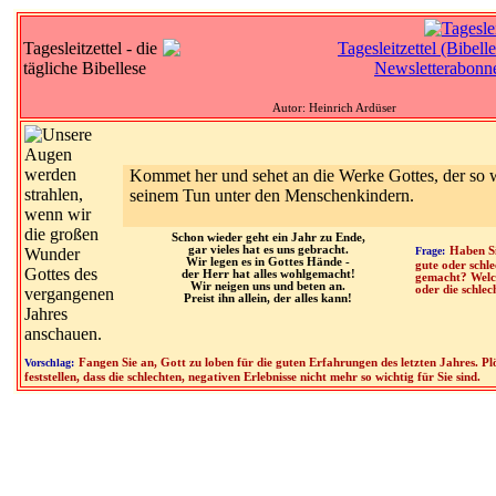
Tagesleitzettel - die
tägliche Bibellese
Autor: Heinrich Ardüser
Kommet her und sehet an die Werke Gottes, der so w
seinem Tun unter den Menschenkindern.
Schon wieder geht ein Jahr zu Ende,
gar vieles hat es uns gebracht.
Frage:
Haben S
Wir legen es in Gottes Hände -
gute oder schl
der Herr hat alles wohlgemacht!
gemacht? Welch
Wir neigen uns und beten an.
oder die schlec
Preist ihn allein, der alles kann!
Vorschlag:
Fangen Sie an, Gott zu loben für die guten Erfahrungen des letzten Jahres. Pl
feststellen, dass die schlechten, negativen Erlebnisse nicht mehr so wichtig für Sie sind.