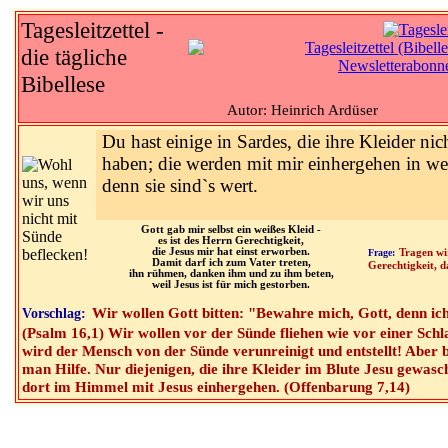
Tagesleitzettel -
die tägliche
Bibellese
Autor: Heinrich Ardüser
Du hast einige in Sardes, die ihre Kleider nic
haben; die werden mit mir einhergehen in we
denn sie sind`s wert.
Gott gab mir selbst ein weißes Kleid -
es ist des Herrn Gerechtigkeit,
die Jesus mir hat einst erworben.
Frage:
Tragen wi
Damit darf ich zum Vater treten,
Gerechtigkeit, d
ihn rühmen, danken ihm und zu ihm beten,
weil Jesus ist für mich gestorben.
Wir wollen Gott bitten: "Bewahre mich, Gott, denn ich
Vorschlag:
(Psalm 16,1) Wir wollen vor der Sünde fliehen wie vor einer Schl
wird der Mensch von der Sünde verunreinigt und entstellt! Aber 
man Hilfe. Nur diejenigen, die ihre Kleider im Blute Jesu gewas
dort im Himmel mit Jesus einhergehen. (Offenbarung 7,14)