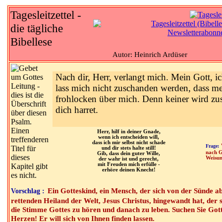
Tagesleitzettel -
die tägliche
Bibellese
Autor: Heinrich Ardüser
Nach dir, Herr, verlangt mich. Mein Gott, ic
lass mich nicht zuschanden werden, dass me
frohlocken über mich. Denn keiner wird zu
dich harret.
Herr, hilf in deiner Gnade,
wenn ich entscheiden will,
dass ich mir selbst nicht schade
Frage:
und dir stets halte still!
nach G
Gib, dass dein guter Wille,
Weisu
der wahr ist und gerecht,
mit Freuden mich erfülle -
erhöre deinen Knecht!
Ein Gotteskind, ein Mensch, der sich von der Sünde 
Vorschlag :
rettenden Heiland der Welt, Jesus Christus, hingewandt hat, der 
die Stimme Gottes zu hören und danach zu leben. Suchen Sie Go
Herzen! Er will sich von Ihnen finden lassen.