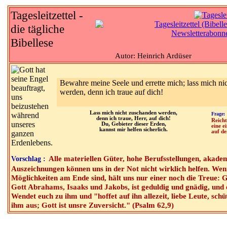
Tagesleitzettel -
die tägliche
Bibellese
Autor: Heinrich Ardüser
Bewahre meine Seele und errette mich; lass mich ni
werden, denn ich traue auf dich!
Lass mich nicht zuschanden werden,
Frage:
denn ich traue, Herr, auf dich!
Reicht
Du, Gebieter dieser Erden,
eine e
kannst mir helfen sicherlich.
auf de
Alle materiellen Güter, hohe Berufsstellungen, akade
Vorschlag :
Auszeichnungen können uns in der Not nicht wirklich helfen. Wen
Möglichkeiten am Ende sind, hält uns nur einer noch die Treue: G
Gott Abrahams, Isaaks und Jakobs, ist geduldig und gnädig, und 
Wendet euch zu ihm und "hoffet auf ihn allezeit, liebe Leute, sch
ihm aus; Gott ist unsre Zuversicht." (Psalm 62,9)