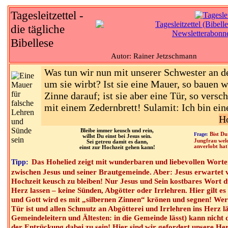
Tagesleitzettel -
die tägliche
Bibellese
Autor: Rainer Jetzschmann
Was tun wir nun mit unserer Schwester an 
um sie wirbt? Ist sie eine Mauer, so bauen w
Zinne darauf; ist sie aber eine Tür, so versc
mit einem Zedernbrett! Sulamit: Ich bin ei
Ho
Bleibe immer keusch und rein,
Frage:
Bist Du
willst Du einst bei Jesus sein.
Jungfrau welc
Sei getreu damit es dann,
anverlobt hat
einst zur Hochzeit gehen kann!
Das Hohelied zeigt mit wunderbaren und liebevollen Worte
Tipp:
zwischen Jesus und seiner Brautgemeinde. Aber: Jesus erwartet v
Hochzeit keusch zu bleiben! Nur Jesus und Sein kostbares Wort d
Herz lassen – keine Sünden, Abgötter oder Irrlehren. Hier gilt es
und Gott wird es mit „silbernen Zinnen“ krönen und segnen! Wer 
Tür ist und allen Schmutz an Abgötterei und Irrlehren ins Herz lä
Gemeindeleitern und Ältesten: in die Gemeinde lässt) kann nicht 
der Entrückung dabei zu sein! Hier sind wir gefordert unsere He