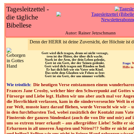
Tagesleitzettel -
die tägliche
Bibellese
Autor: Rainer Jetzschmann
Denn der HERR ist deine Zuversicht, der Höchste ist d
Gott wird dich tragen, drum sei nicht verzagt,
treu ist der Hüter, der über dich wacht.
Stark ist der Arm, der dein Leben gelenkt,
Gott ist ein Gott, der der Seinen gedenkt.
Frage:
W
Gott wird dich tragen mit Händen so lind.
Hilfe in
Er hat dich lieb wie ein Vater sein Kind.
Das steht dem Glauben wie Felsen so fest:
Gott ist ein Gott, der uns nimmer verläßt.
Die heutigen Verse entstammen einem wunderbaren
Wie tröstlich:
Frances Jane Crosby, welcher hier den Schwerpunkt auf Gottes
Fürsorge und Liebe legt. Halten wir uns aber auch mal vor Augen
die Herrlichkeit verlassen, kam in die sünderverseuchte Welt in e
zur Welt, musste kurz darauf fliehen, wurde Versucht wie wir – u
in den furchtbarsten Tod, wobei zusätzlich der Kontakt zum Vate
Finsternis der ganzen Sündenlast (auch die von Dir und mir) auf i
uns so extrem teuer erkauft – aus allergrößter Liebe! Sollte er si
Erbarmen in all unseren Ängsten und Nöten?!? Sollte er nicht au
und helfen? Sollten wir uns nicht in Seiner Hand geborgen wissen