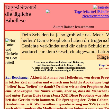
Tagesleitzettel -
die tägliche
Bibellese
Autor: Rainer Jetzschmann
Dein Schaden ist ja so groß wie das Meer! 
heilen? Deine Propheten haben dir trügerisc
Gesichte verkündet und dir deine Schuld nic
wodurch sie dein Geschick abgewandt hätte
Klage
Lasst uns zu Gott umkehren und Buße tun,
und hierin eilen und nicht länger ruhn.
Frage:
W
Gottes ist gerecht - Gerichte müssen kommen,
genannt
doch wohl all den treuen seligen Frommen!
Aktuell hört man von Hellsehern, von deren Proph
Zur Beachtung:
in letzter Zeit eintrafen und wonach nun bald die Apokalypse be
`heilen` bzw. `helfen` sie damit? Denken wir an den Propheten Jo
eine `Apokalypse` für Ninive voraus, aber so, dass die Menschen
und unter Fasten Buße taten (Jona 3,5)! Diese Prophetie war lebe
ließ das Gericht nicht kommen. Die Sprengung der `Zehn Gebot
Guidestones: u.A. Weltbevölkerungsreduzierung um 95%) von Un
auch nicht, sondern die Medienverbreitung befeuert sogar am E